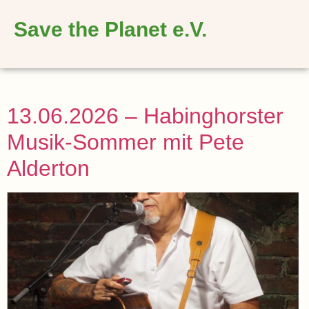
springen
Save the Planet e.V.
13.06.2026 – Habinghorster
Musik-Sommer mit Pete
Alderton